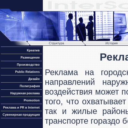
Структура
История
Креатив
Рекл
Размещение
Производство
Реклама на городс
Public Relations
Дизайн
направлений нару
Полиграфия
воздействия может п
Наружная реклама
того, что охватывае
Promotion
Реклама и PR в Internet
так и жилые район
Сувенирная продукция
транспорте гораздо 